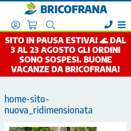
SITO IN PAUSA ESTIVA! 🌊 DAL
3 AL 23 AGOSTO GLI ORDINI
SONO SOSPESI. BUONE
VACANZE DA BRICOFRANA!
home-sito-
nuova_ridimensionata