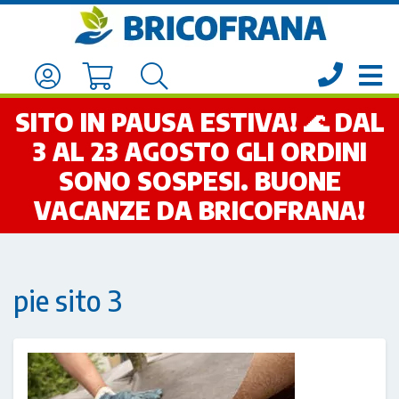
SITO IN PAUSA ESTIVA! 🌊 DAL
3 AL 23 AGOSTO GLI ORDINI
SONO SOSPESI. BUONE
VACANZE DA BRICOFRANA!
pie sito 3