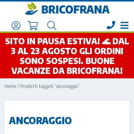
SITO IN PAUSA ESTIVA! 🌊 DAL
3 AL 23 AGOSTO GLI ORDINI
SONO SOSPESI. BUONE
VACANZE DA BRICOFRANA!
Home
/ Prodotti taggati “ancoraggio”
ANCORAGGIO