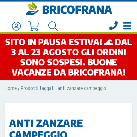
SITO IN PAUSA ESTIVA! 🌊 DAL
3 AL 23 AGOSTO GLI ORDINI
SONO SOSPESI. BUONE
VACANZE DA BRICOFRANA!
Home
/ Prodotti taggati “anti zanzare campeggio”
ANTI ZANZARE
CAMPEGGIO