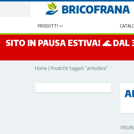
PRODOTTI
CATALO
SITO IN PAUSA ESTIVA! 🌊 DA
Home
/ Prodotti taggati “antiodore”
A
VISUA