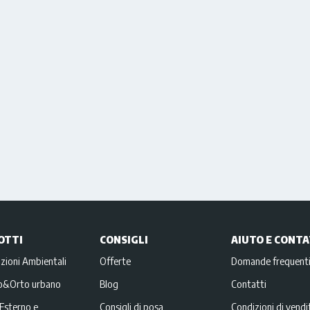
OTTI
CONSIGLI
AIUTO E CONTA
zioni Ambientali
Offerte
Domande frequent
no&Orto urbano
Blog
Contatti
Esterno e
Consigli di posa
Condizioni di vendi