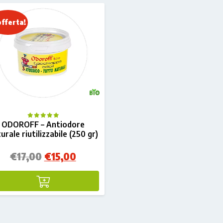
offerta!
ODOROFF – Antiodore
urale riutilizzabile (250 gr)
Il
Il
€
17,00
€
15,00
prezzo
prezzo
originale
attuale
era:
è:
€17,00.
€15,00.