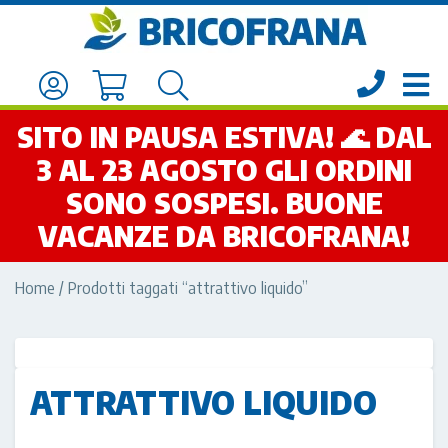
SITO IN PAUSA ESTIVA! 🌊 DAL
3 AL 23 AGOSTO GLI ORDINI
SONO SOSPESI. BUONE
VACANZE DA BRICOFRANA!
Home
/ Prodotti taggati “attrattivo liquido”
ATTRATTIVO LIQUIDO