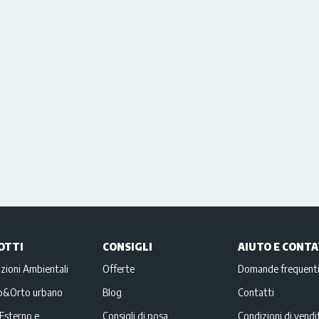
OTTI
CONSIGLI
AIUTO E CONTA
zioni Ambientali
Offerte
Domande frequent
no&Orto urbano
Blog
Contatti
Esterno e
Consigli di posa
Condizioni di vendi