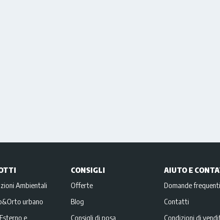
OTTI
CONSIGLI
AIUTO E CONTA
zioni Ambientali
Offerte
Domande frequent
no&Orto urbano
Blog
Contatti
Esterno e
Consigli di posa
Condizioni di vendi