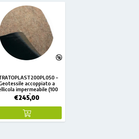
TRATOPLAST200PL050 –
Geotessile accoppiato a
ellicola impermeabile (100
mq)
€
245,00