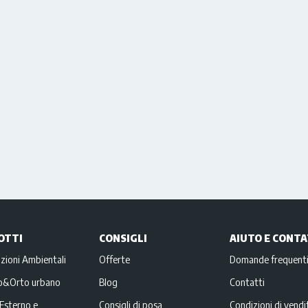
OTTI
CONSIGLI
AIUTO E CONTA
zioni Ambientali
Offerte
Domande frequent
no&Orto urbano
Blog
Contatti
Esterno e
Consigli di posa
Condizioni di vendi