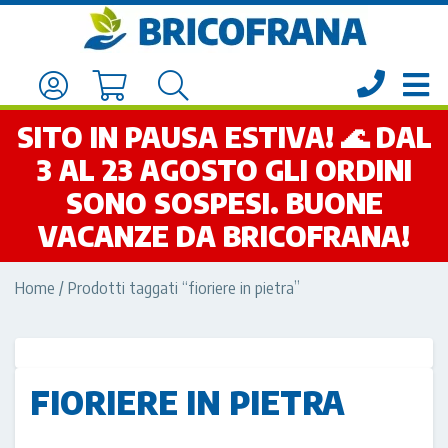
SITO IN PAUSA ESTIVA! 🌊 DAL
3 AL 23 AGOSTO GLI ORDINI
SONO SOSPESI. BUONE
VACANZE DA BRICOFRANA!
Home
/ Prodotti taggati “fioriere in pietra”
FIORIERE IN PIETRA