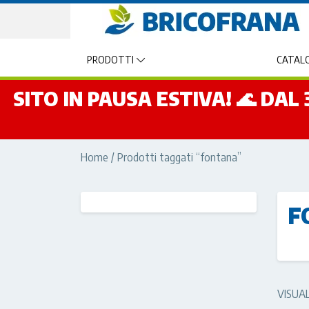
PRODOTTI
CATALO
SITO IN PAUSA ESTIVA! 🌊 DA
Home
/ Prodotti taggati “fontana”
F
VISUA