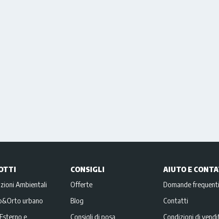
OTTI
CONSIGLI
AIUTO E CONTA
zioni Ambientali
Offerte
Domande frequent
no&Orto urbano
Blog
Contatti
Esterno e
Consigli di posa
Condizioni di vendi