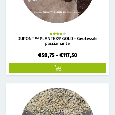
DUPONT™ PLANTEX® GOLD – Geotessile
pacciamante
Fascia
€
58,75
-
€
117,50
di
prezzo:
da
€58,75
a
€117,50