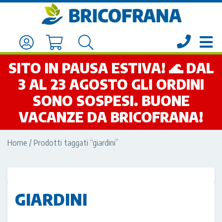
SITO IN PAUSA ESTIVA! 🌊 DAL
3 AL 23 AGOSTO GLI ORDINI
SONO SOSPESI. BUONE
VACANZE DA BRICOFRANA!
Home
/ Prodotti taggati “giardini”
GIARDINI