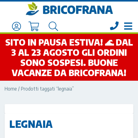
SITO IN PAUSA ESTIVA! 🌊 DAL
3 AL 23 AGOSTO GLI ORDINI
SONO SOSPESI. BUONE
VACANZE DA BRICOFRANA!
Home
/ Prodotti taggati “legnaia”
LEGNAIA