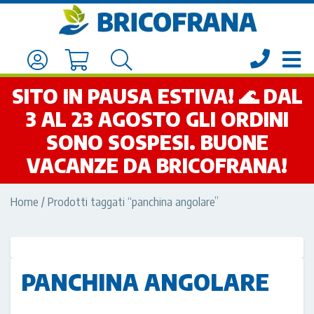
SITO IN PAUSA ESTIVA! 🌊 DAL
3 AL 23 AGOSTO GLI ORDINI
SONO SOSPESI. BUONE
VACANZE DA BRICOFRANA!
Home
/ Prodotti taggati “panchina angolare”
PANCHINA ANGOLARE