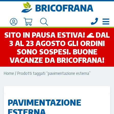
SITO IN PAUSA ESTIVA! 🌊 DAL
3 AL 23 AGOSTO GLI ORDINI
SONO SOSPESI. BUONE
VACANZE DA BRICOFRANA!
Home
/ Prodotti taggati “pavimentazione esterna”
PAVIMENTAZIONE
ESTERNA