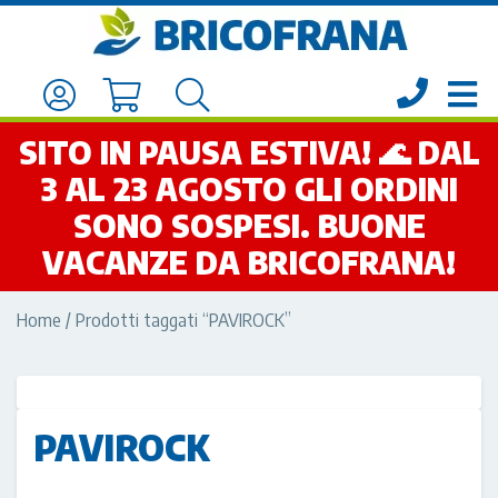
SITO IN PAUSA ESTIVA! 🌊 DAL
3 AL 23 AGOSTO GLI ORDINI
SONO SOSPESI. BUONE
VACANZE DA BRICOFRANA!
Home
/ Prodotti taggati “PAVIROCK”
PAVIROCK