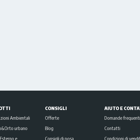
OTTI
CONSIGLI
AIUTO E CONTA
zioni Ambientali
Offerte
Domande frequent
no&Orto urbano
Blog
Contatti
Esterno e
Consigli di posa
Condizioni di vendi