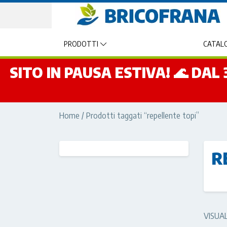
PRODOTTI
CATALO
SITO IN PAUSA ESTIVA! 🌊 DA
Home
/ Prodotti taggati “repellente topi”
R
VISUA