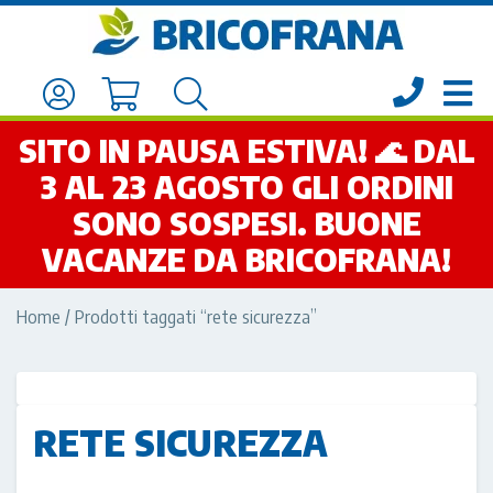
SITO IN PAUSA ESTIVA! 🌊 DAL
3 AL 23 AGOSTO GLI ORDINI
SONO SOSPESI. BUONE
VACANZE DA BRICOFRANA!
Home
/ Prodotti taggati “rete sicurezza”
RETE SICUREZZA