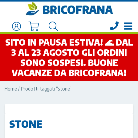
SITO IN PAUSA ESTIVA! 🌊 DAL
3 AL 23 AGOSTO GLI ORDINI
SONO SOSPESI. BUONE
VACANZE DA BRICOFRANA!
Home
/ Prodotti taggati “stone”
STONE