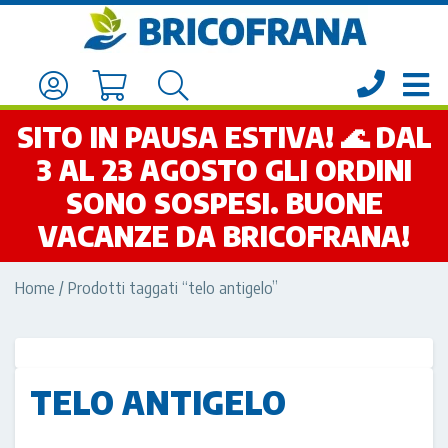
SITO IN PAUSA ESTIVA! 🌊 DAL
3 AL 23 AGOSTO GLI ORDINI
SONO SOSPESI. BUONE
VACANZE DA BRICOFRANA!
Home
/ Prodotti taggati “telo antigelo”
TELO ANTIGELO