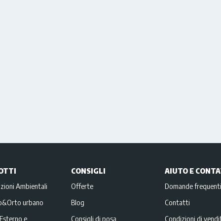
OTTI
CONSIGLI
AIUTO E CONTA
zioni Ambientali
Offerte
Domande frequent
no&Orto urbano
Blog
Contatti
Esterno e
Consigli di posa
Condizioni di vendi