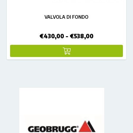
VALVOLA DI FONDO
Fascia
€
430,00
-
€
538,00
di
prezzo:
da
€430,00
a
€538,00