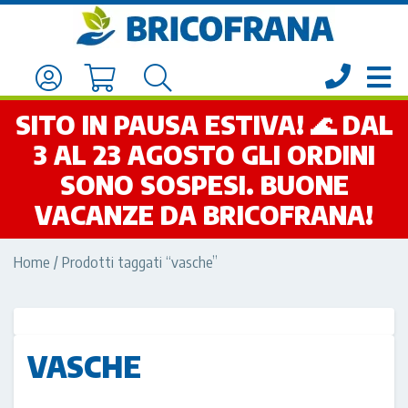
SITO IN PAUSA ESTIVA! 🌊 DAL
3 AL 23 AGOSTO GLI ORDINI
SONO SOSPESI. BUONE
VACANZE DA BRICOFRANA!
Home
/ Prodotti taggati “vasche”
VASCHE