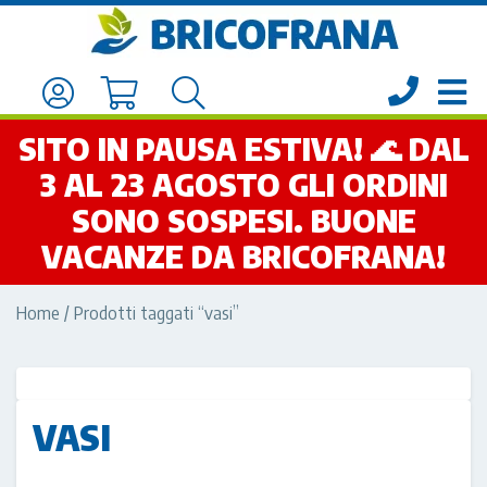
SITO IN PAUSA ESTIVA! 🌊 DAL
3 AL 23 AGOSTO GLI ORDINI
SONO SOSPESI. BUONE
VACANZE DA BRICOFRANA!
Home
/ Prodotti taggati “vasi”
VASI