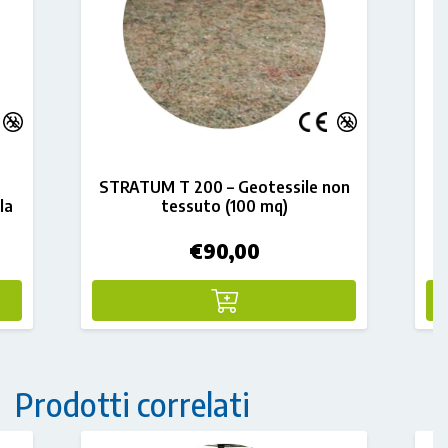
STRATUM T 200 – Geotessile non
S
la
tessuto (100 mq)
€
90,00
Prodotti correlati