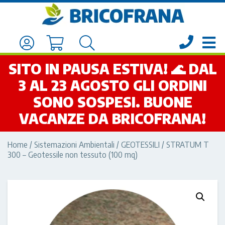
SITO IN PAUSA ESTIVA! 🌊 DAL
3 AL 23 AGOSTO GLI ORDINI
SONO SOSPESI. BUONE
VACANZE DA BRICOFRANA!
Home
/
Sistemazioni Ambientali
/
GEOTESSILI
/ STRATUM T
300 – Geotessile non tessuto (100 mq)