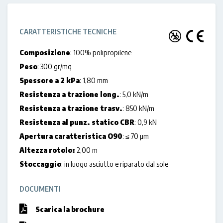
CARATTERISTICHE TECNICHE
Composizione
: 100% polipropilene
Peso
: 300 gr/mq
Spessore a 2 kPa
: 1,80 mm
Resistenza a trazione long.
: 5,0 kN/m
Resistenza a trazione trasv.
: 850 kN/m
Resistenza al punz. statico CBR
: 0,9 kN
Apertura caratteristica O90
: ≤ 70 µm
Altezza rotolo:
2,00 m
Stoccaggio
: in luogo asciutto e riparato dal sole
DOCUMENTI
Scarica la brochure