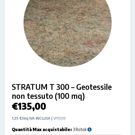
STRATUM T 300 – Geotessile
non tessuto (100 mq)
€
135,00
1,35 €/mq IVA INCLUSA |
VP1009
Quantità Max acquistabile:
3 Rotoli