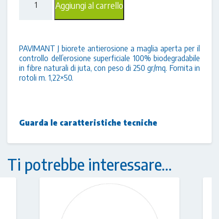
Aggiungi al carrello
J
-
Biorete
antierosiva
in
PAVIMANT J biorete antierosione a maglia aperta per il
juta
controllo dell’erosione superficiale 100% biodegradabile
(61
in fibre naturali di juta, con peso di 250 gr/mq. Fornita in
mq)
rotoli m. 1,22×50.
quantità
Guarda le caratteristiche tecniche
Ti potrebbe interessare…