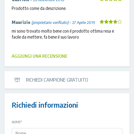
Valutato
5
Prodotto come da descrizione.
su 5
Maurizio
(proprietario verificato)
–
27 Aprile 2019
Valutato
4
mi sono trovato molto bene con il prodotto ottima resa e
su 5
facile da mettere, fa bene il suo lavoro
AGGIUNGI UNA RECENSIONE
RICHIEDI CAMPIONE GRATUITO
Richiedi informazioni
NOME
*