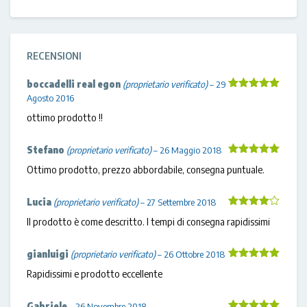
RECENSIONI
boccadelli real egon
(proprietario verificato)
–
29
Agosto 2016
Valutato
5
su 5
ottimo prodotto !!
Stefano
(proprietario verificato)
–
26 Maggio 2018
Valutato
5
Ottimo prodotto, prezzo abbordabile, consegna puntuale.
su 5
Lucia
(proprietario verificato)
–
27 Settembre 2018
Valutato
4
Il prodotto è come descritto. I tempi di consegna rapidissimi
su 5
gianluigi
(proprietario verificato)
–
26 Ottobre 2018
Valutato
5
Rapidissimi e prodotto eccellente
su 5
Gabriele
–
26 Novembre 2018