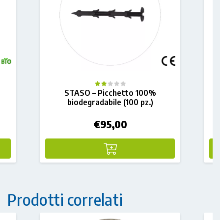
STASO – Picchetto 100%
P
biodegradabile (100 pz.)
€
95,00
Prodotti correlati