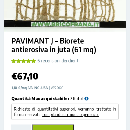
PAVIMANT J – Biorete
antierosiva in juta (61 mq)
6
recensioni dei clienti
Valutato
6
4.67
su 5
€
67,10
su base
di
recensioni
1,10 €/mq IVA INCLUSA |
VP2000
Quantità Max acquistabile:
2 Rotoli
Richieste di quantitativi superiori, verranno trattate in
forma riservata
compilando un modulo generico.
PAVIMANT