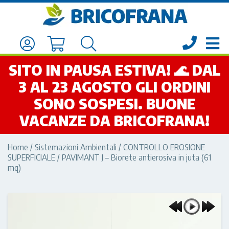
SITO IN PAUSA ESTIVA! 🌊 DAL
3 AL 23 AGOSTO GLI ORDINI
SONO SOSPESI. BUONE
VACANZE DA BRICOFRANA!
Home
/
Sistemazioni Ambientali
/
CONTROLLO EROSIONE
SUPERFICIALE
/ PAVIMANT J – Biorete antierosiva in juta (61
mq)