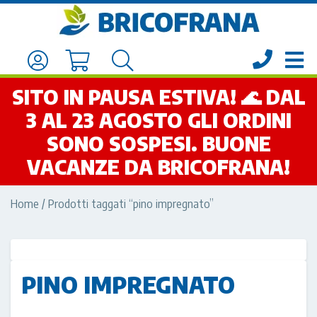
SITO IN PAUSA ESTIVA! 🌊 DAL
3 AL 23 AGOSTO GLI ORDINI
SONO SOSPESI. BUONE
VACANZE DA BRICOFRANA!
Home
/ Prodotti taggati “pino impregnato”
PINO IMPREGNATO