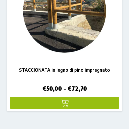
STACCIONATA in legno di pino impregnato
Fascia
€
50,00
-
€
72,70
di
prezzo:
da
€50,00
a
€72,70